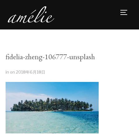
TOGG
fidelia-zheng-106777-unsplash
in
on
2018年6月18日